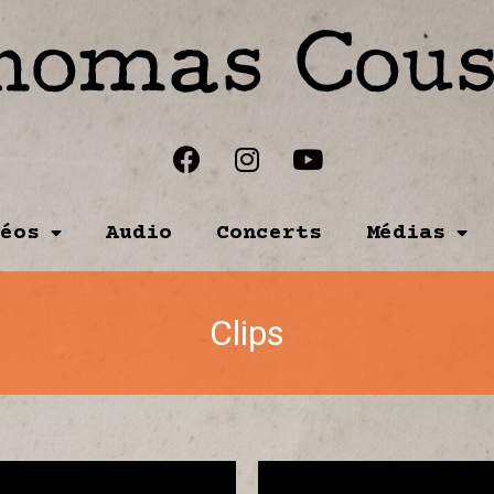
éos
Audio
Concerts
Médias
Clips